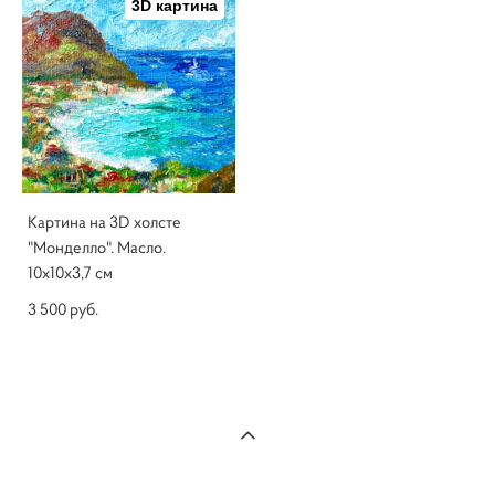
3D картина
Картина на 3D холсте
"Монделло". Масло.
10х10х3,7 см
3 500 pуб.