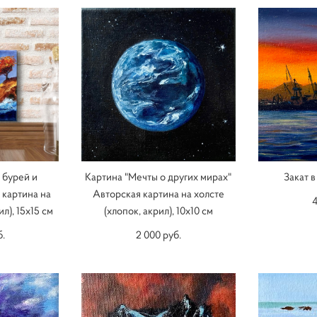
 бурей и
Картина "Мечты о других мирах"
Закат 
 картина на
Авторская картина на холсте
4
л), 15х15 см
(хлопок, акрил), 10х10 см
б.
2 000 pуб.