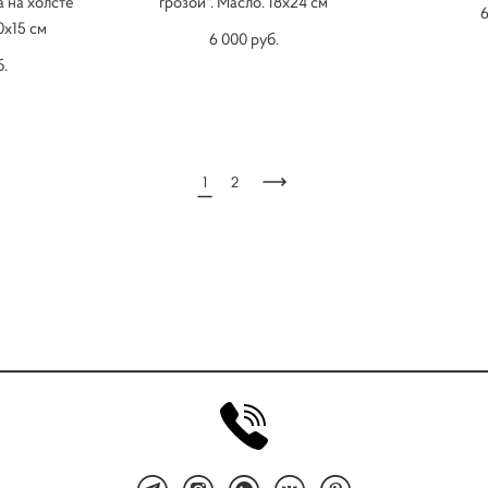
 на холсте
грозой". Масло. 18х24 см
6
0х15 см
6 000 pуб.
б.
1
2