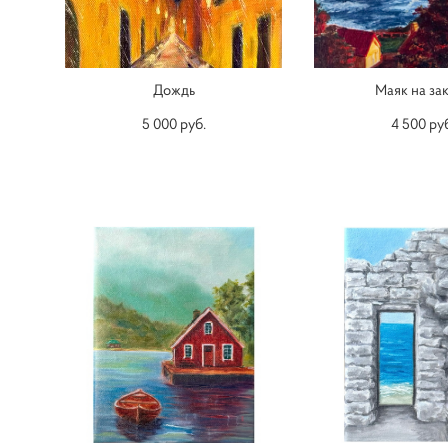
Дождь
Маяк на за
5 000 pуб.
4 500 pу