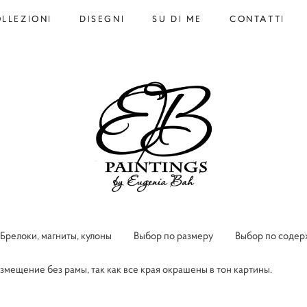
LLEZIONI
LLEZIONI
DISEGNI
DISEGNI
SU DI ME
SU DI ME
CONTATTI
CONTATTI
Брелоки, магниты, кулоны
Выбор по размеру
Выбор по соде
мещение без рамы, так как все края окрашены в тон картины.