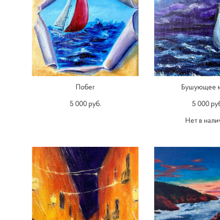
Побег
Бушующее 
5 000 pуб.
5 000 pу
Нет в нали