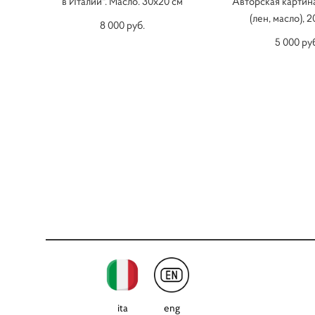
в Италии". Масло. 30х20 см
Авторская картина
(лен, масло), 2
8 000 pуб.
5 000 pу
ita
eng