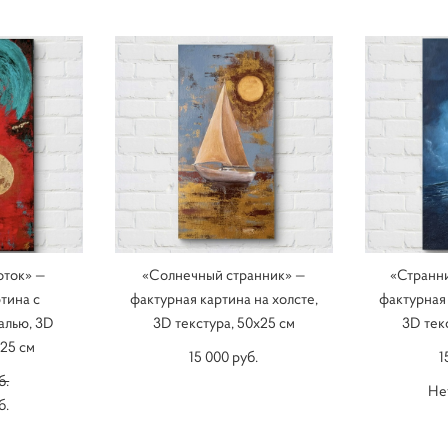
оток» —
«Солнечный странник» —
«Странни
тина с
фактурная картина на холсте,
фактурная 
алью, 3D
3D текстура, 50x25 см
3D тек
x25 см
15 000 pуб.
1
б.
Не
б.