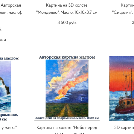
. Авторская
Картина на 3D холсте
Картин
лен, масло),
"Монделло". Масло. 10х10х3,7 см
"Сицилия". 
м
3 500 pуб.
3
б.
чии
у маяка".
Картина на холсте "Небо перед
3D картин