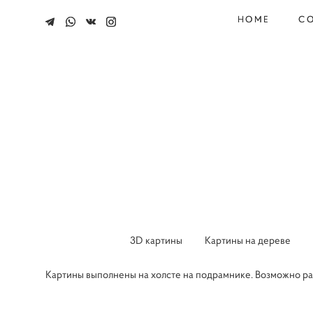
HOME
HOME
CO
CO
3D картины
Картины на дереве
Картины выполнены на холсте на подрамнике. Возможно раз