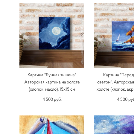
Картина "Лунная тишина".
Картина "Перед
Авторская картина на холсте
светом". Авторская
(хлопок, масло), 15х15 см
холсте (хлопок, акри
4 500 pуб.
4 500 pу