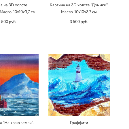
а на 3D холсте
Картина на 3D холсте "Домики".
Масло. 10х10х3,7 см
Масло. 10х10х3,7 см
 500 pуб.
3 500 pуб.
а "На краю земли".
Граффити