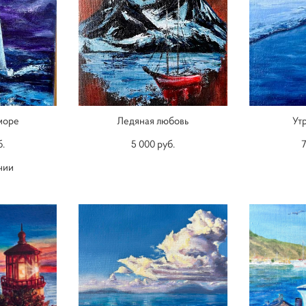
море
Ледяная любовь
Ут
б.
5 000 pуб.
7
чии