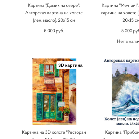
Картина "Домик на озере".
Картина "Мечтай!"
Авторская картина на холсте
картина на холсте (
(лен, масло), 20х15 см
20х15 с
5 000 pуб.
5 000 pу
Нет в нали
3D картина
Картина на 3D холсте "Ресторан
Картина "Прибой 