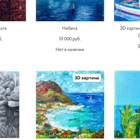
кате
Небеса
3D картин
б.
10 000 pуб.
5
Нет в наличии
3D картина