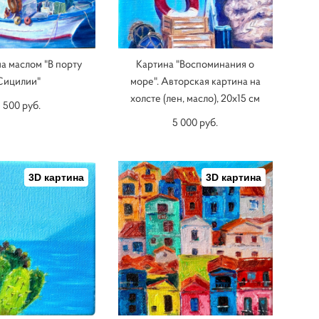
а маслом "В порту
Картина "Воспоминания о
Сицилии"
море". Авторская картина на
холсте (лен, масло), 20х15 см
 500 pуб.
5 000 pуб.
3D картина
3D картина