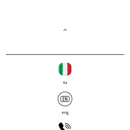
ita
eng